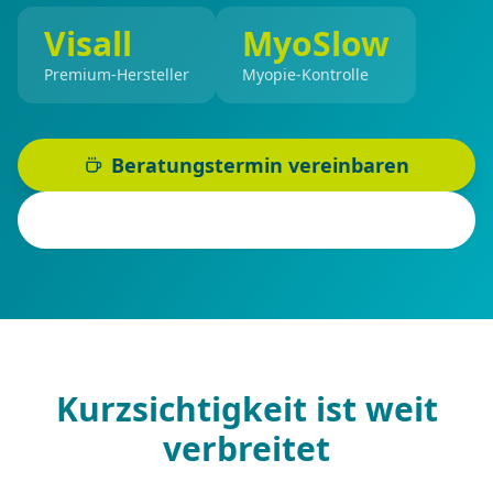
Visall
MyoSlow
Premium-Hersteller
Myopie-Kontrolle
Beratungstermin vereinbaren
Mehr erfahren
Kurzsichtigkeit ist weit
verbreitet